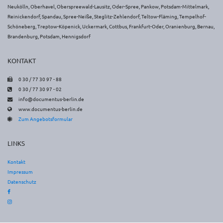
Neukölln, Oberhavel, Oberspreewald-Lausitz, Oder-Spree, Pankow, Potsdam-Mittelmark,
Reinickendorf, Spandau, Spree-Neiße, Steglitz-Zehlendorf, Teltow-Fläming, Tempelhof-
Schöneberg, Treptow-Köpenick, Uckermark, Cottbus, Frankfurt-Oder, Oranienburg, Bernau,
Brandenburg, Potsdam, Hennigsdorf
KONTAKT
Faxnummer
0 30 / 77 30 97 - 88
Telefonnummer
0 30 / 77 30 97 - 02
E-
info@documentus-berlin.de
Mail-
www.documentus-berlin.de
Webseitenadresse
Adresse
Zum Angebotsformular
LINKS
Kontakt
Impressum
Datenschutz