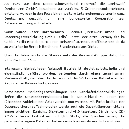
Als 1989 aus dem Kooperationsverbund Reisswolf die „Reisswolf
Deutschland GmbH“, bestehend aus zunächst 5 Gründungsunternehmen,
entstand, wurden in den Folgejahren weitere Unternehmenspartner in ganz
Deutschland gesucht, um eine bundesweite Kooperation zur
Aktenvernichtung aufzustellen.
Somit wurde unser Unternehmen - damals „Reisswolf Akten- und
Datenträgervernichtung GmbH Berlin“ - 1991 der erste Partner, der im
Gebiet Berlin-Brandenburg einen Reisswolf Standort eröffnete und ab da
an Aufträge im Bereich Berlin und Brandenburg ausführte.
Über die Jahre wuchs das Standortnetz der Reisswolf-Gruppe stetig, bis
schließlich auf 16 an.
Interessant hierbei: jeder Reisswolf Betrieb ist absolut selbstständig und
eigenständig geführt worden, verbunden durch einen gemeinsamen
Markenauftritt, der über die Jahre durch das Wirken der Betriebe in den
Regionen an Bekanntheit gewann.
Gemeinsame Marketingentwicklungen und Geschäftsfeldentwicklungen
ließen die Unternehmenskooperation in Deutschland zu einem der
führenden Anbieter der Aktenvernichtung werden. Mit Fortschreiten der
Datenspeicherungs-Technologien wurde auch die Datenträgervernichtung
immer wichtiger. Zunächst Disketten und VHS-Kassetten, Bänder und CD-
ROMs - heute Festplatten und USB Sticks, alle Speichermedien, die
personenbezogene Daten enthalten vernichten wir datenschutzkonform.