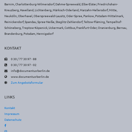
Barnim, Charlottenburg-Wilmersdorf, Dahme-Spreewald, Elbe-Elster, Friedrichshain-
Kreuzberg, Havelland, Lichtenberg, Märkisch-Oderland, Marzahn-Hellersdorf, Mitte,
Neukölln, Oberhavel, Oberspreewald-Lausitz, Oder-Spree, Pankow, Potsdam-Mittelmark,
Reinickendorf, Spandau, Spree-Neiße, Steglitz-Zehlendorf, Teltow-Fläming, Tempelhof-
Schöneberg, Treptow-Köpenick, Uckermark, Cottbus, Frankfurt-Oder, Oranienburg, Bernau,
Brandenburg, Potsdam, Hennigsdorf
KONTAKT
Faxnummer
0 30 / 77 30 97 - 88
Telefonnummer
0 30 / 77 30 97 - 02
E-
info@documentus-berlin.de
Mail-
www.documentus-berlin.de
Webseitenadresse
Adresse
Zum Angebotsformular
LINKS
Kontakt
Impressum
Datenschutz