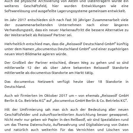
Auch die physische Archivierung von Akten und Datenträgern wurde ein
weiteres Geschäftsfeld, hier wurden Entwicklungen wie eine
Softwarelösung und ausgefeilte Lagerungssysteme gemeinsam entwickelt.
Im Jahr 2017 entschieden sich nach fast 30 jähriger Zusammenarbeit viele
der zusammenarbeitenden Unternehmen nach einer längeren
Verhandlungszeit, dass ein neuer Markenauftritt die bessere Alternative zu
der Weiterarbeit als Reisswof Partner sei.
Mehrheitlich entschied man, dass die „Reisswolf Deutschland GmbH“ künftig
unter dem Namen „documentus Deutschland GmbH“ und einer zugehörigen
neuen Wort-Bildmarke agieren würde.
Der Großteil der Partner entschied, diesen Weg zu gehen und so sind
mittlerweile 12 der als über Jahre bekannten Reisswolf Standorte
mittlerweile als documentus-Standorte am Markt tätig.
Das documentus Netzwerk verfügt heute über 18 Standorte in
Deutschland.
Auch wir firmierten im Oktober 2017 um – von ehemals „Reisswolf GmbH
Berlin & Co. Betriebs KG“ auf „documentus GmbH Berlin & Co. Betriebs KG“.
Mit der Umfirmierung sah man sich auch der Bedeutung aller neuen
Geschäftsfelder und zukunftsorientierten Ausrichtung besser gewappnet.
Nicht mehr nur geben wir Papier in den Reißwolf, wir sind Spezialisten rund
um das Thema Datenschutz, Aufbewahrung und Digitalisierung von Daten
und natürlich auch weiterhin für das Vernichten und Löschen von