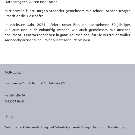
Datenträgern, Akten und Daten.
Mittlerweile führt Jürgen Staedtler gemeinsam mit seiner Tochter Jessyca
Staedtler die Geschäfte.
Im nächsten Jahr, 2021, feiert unser Familienunternehmen 30 jähriges
Jubiläum und auch zukünftig werden wir, auch gemeinsam mit unseren
documentus Partnerbetrieben in ganz Deutschland, für Sie vertrauensvoller
Ansprechpartner rund um den Datenschutz bleiben.
ADRESSE
documentus GmbH Berlin & Co. Betriebs KG
Kanalstraße 30
D-12357 Berlin
INFO
Zertifizierte Aktenvernichtung und Datenträgervernichtung in Berlin und Brandenburg