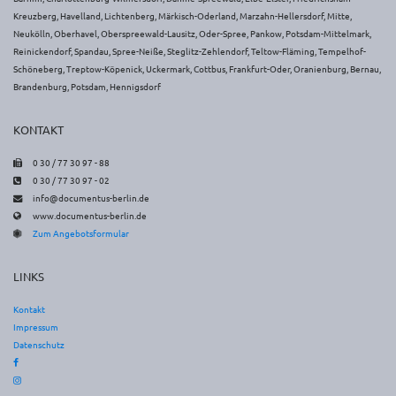
Kreuzberg, Havelland, Lichtenberg, Märkisch-Oderland, Marzahn-Hellersdorf, Mitte,
Neukölln, Oberhavel, Oberspreewald-Lausitz, Oder-Spree, Pankow, Potsdam-Mittelmark,
Reinickendorf, Spandau, Spree-Neiße, Steglitz-Zehlendorf, Teltow-Fläming, Tempelhof-
Schöneberg, Treptow-Köpenick, Uckermark, Cottbus, Frankfurt-Oder, Oranienburg, Bernau,
Brandenburg, Potsdam, Hennigsdorf
KONTAKT
Faxnummer
0 30 / 77 30 97 - 88
Telefonnummer
0 30 / 77 30 97 - 02
E-
info@documentus-berlin.de
Mail-
www.documentus-berlin.de
Webseitenadresse
Adresse
Zum Angebotsformular
LINKS
Kontakt
Impressum
Datenschutz