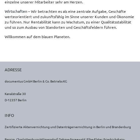
einzelne unserer Mitarbeiter sehr am Herzen.
Wirtschaften
– Wir betrachten es als eine zentrale Aufgabe, Geschäfte
werteorientiert und zukunftsfähig im Sinne unserer Kunden und Ökonomie
zu führen. Nur Rentabilität kann zu Wachstum, zu einer Qualitätsstabilität
und so zum Ausbau von Standorten und Geschäftsfeldern führen.
Willkommen auf dem blauen Planeten.
ADRESSE
documentus GmbH Berlin & Co. Betriebs KG
Kanalstraße 30
D-12357 Berlin
INFO
Zertifizierte Aktenvernichtung und Datenträgervernichtung in Berlin und Brandenburg
Barnim, Charlottenburg-Wilmersdorf, Dahme-Spreewald, Elbe-Elster, Friedrichshain-